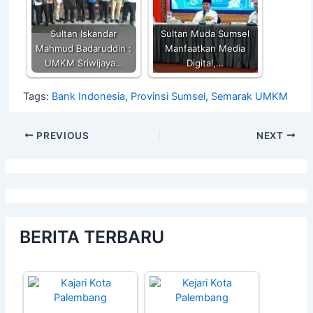
Sultan Iskandar
Sultan Muda Sumsel
Mahmud Badaruddin :
Manfaatkan Media
UMKM Sriwijaya…
Digital,…
Tags:
Bank Indonesia
,
Provinsi Sumsel
,
Semarak UMKM
PREVIOUS
NEXT
BERITA TERBARU