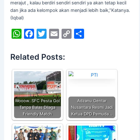
merajut , kalau berdiri sendiri sendiri ya akan tetap kecil
dan jika ada kelompok akan menjadi lebih baik,”Katanya.
(Iqbal)
W
F
T
E
C
S
h
a
w
m
o
h
at
c
itt
ai
p
ar
Related Posts:
s
e
er
l
y
e
A
b
Li
p
o
n
p
o
k
k
Wooow..SFC Pesta Gol
Adzanu Gentar
Tanpa Balas Dilaga
Nusantara Resmi Jadi
Friendly Match
Ketua DPD Pemuda…