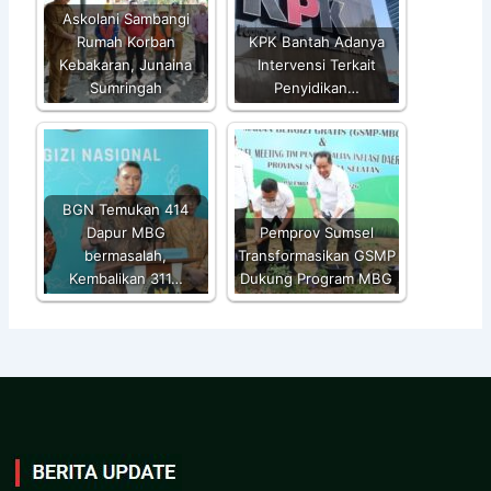
Askolani Sambangi
Rumah Korban
KPK Bantah Adanya
Kebakaran, Junaina
Intervensi Terkait
Sumringah
Penyidikan…
BGN Temukan 414
Dapur MBG
Pemprov Sumsel
bermasalah,
Transformasikan GSMP
Kembalikan 311…
Dukung Program MBG