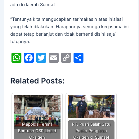
ada di daerah Sumsel.
“Tentunya kita mengucapkan terimakasih atas inisiasi
yang telah dilakukan. Harapannya semoga kerjasama ini
dapat tetap berlanjut dan tidak berhenti disini saja”
tutupnya.
W
F
T
E
C
S
h
a
w
m
o
h
at
c
itt
ai
p
ar
Related Posts:
s
e
er
l
y
e
A
b
Li
p
o
n
p
o
k
k
Mapolda Terima
PT. Pusri Salah Satu
Bantuan CSR Liquid
Posko Pengisian
Oksigen
Oksigen di Sumsel