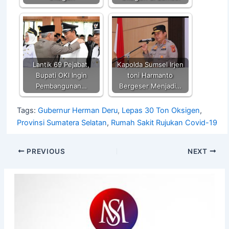
Lantik 69 Pejabat,
Kapolda Sumsel Irjen
Bupati OKI Ingin
toni Harmanto
Pembangunan…
Bergeser Menjadi…
Tags:
Gubernur Herman Deru
,
Lepas 30 Ton Oksigen
,
Provinsi Sumatera Selatan
,
Rumah Sakit Rujukan Covid-19
PREVIOUS
NEXT