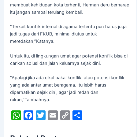
membuat kehidupan kota terhenti, Herman deru berharap
itu jangan sampai terulang kembali.
“Terkait konflik internal di agama tertentu pun harus juga
jadi tugas dari FKUB, minimal diutus untuk
meredakan,”Katanya.
Untuk itu, di lingkungan umat agar potensi konflik bisa di
carikan solusi dan jalan keluarnya sejak dini.
“Apalagi jika ada cikal bakal konflik, atau potensi konflik
yang ada antar umat beragama. Itu lebih harus
diperhatikan sejak dini, agar jadi redah dan
rukun,”Tambahnya.
W
F
T
E
C
S
h
a
w
m
o
h
at
c
itt
ai
p
ar