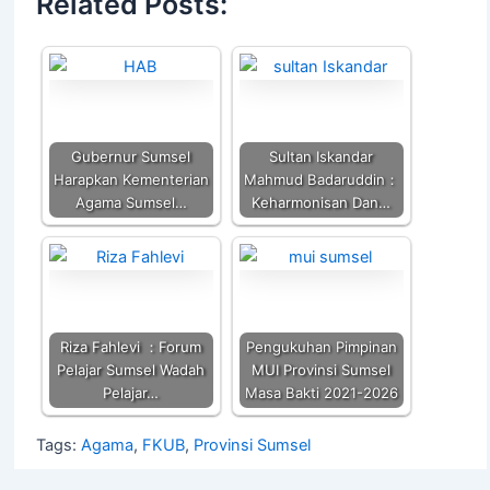
Related Posts:
s
e
er
l
y
e
A
b
Li
p
o
n
p
o
k
k
Gubernur Sumsel
Sultan Iskandar
Harapkan Kementerian
Mahmud Badaruddin：
Agama Sumsel…
Keharmonisan Dan…
Riza Fahlevi ：Forum
Pengukuhan Pimpinan
Pelajar Sumsel Wadah
MUI Provinsi Sumsel
Pelajar…
Masa Bakti 2021-2026
Tags:
Agama
,
FKUB
,
Provinsi Sumsel