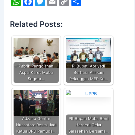
W
F
T
E
C
S
h
a
w
m
o
h
at
c
itt
ai
p
ar
Related Posts:
s
e
er
l
y
e
A
b
Li
p
o
n
p
o
k
k
Pabrik Pengolahan
Pj Bupati Apriyadi
Aspal Karet Muba
Berhasil Alihkan
Segera…
Pelanggan MEP Ke…
Adzanu Gentar
Plt Bupati Muba Beni
Nusantara Resmi Jadi
Hernedi Gelar
Ketua DPD Pemuda…
Sarasehan Bersama…