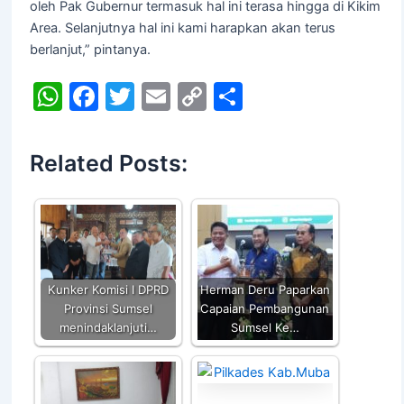
oleh Pak Gubernur termasuk hal ini terasa hingga di Kikim
Area. Selanjutnya hal ini kami harapkan akan terus
berlanjut,” pintanya.
W
F
T
E
C
S
h
a
w
m
o
h
at
c
itt
ai
p
ar
Related Posts:
s
e
er
l
y
e
A
b
Li
p
o
n
p
o
k
k
Kunker Komisi I DPRD
Herman Deru Paparkan
Provinsi Sumsel
Capaian Pembangunan
menindaklanjuti…
Sumsel Ke…