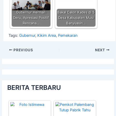
Gubernur Herman
Bakal Calon Kades di 5
Deru, Apresiasi Positif
Desa Kabupaten Musi
Rencana…
Banyuasin…
Tags:
Gubernur
,
Kikim Area
,
Pemekaran
PREVIOUS
NEXT
BERITA TERBARU