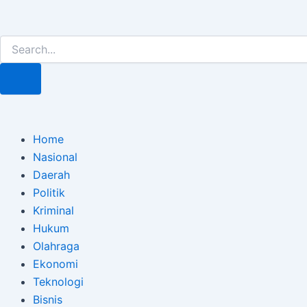
Lewati
Post
ke
navigation
Search
Search
konten
Home
Nasional
Daerah
Politik
Kriminal
Hukum
Olahraga
Ekonomi
Teknologi
Bisnis