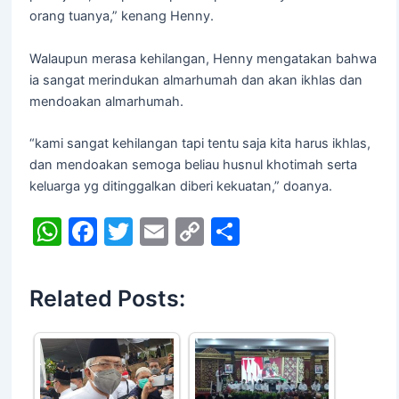
orang tuanya,” kenang Henny.
Walaupun merasa kehilangan, Henny mengatakan bahwa
ia sangat merindukan almarhumah dan akan ikhlas dan
mendoakan almarhumah.
“kami sangat kehilangan tapi tentu saja kita harus ikhlas,
dan mendoakan semoga beliau husnul khotimah serta
keluarga yg ditinggalkan diberi kekuatan,” doanya.
W
F
T
E
C
S
h
a
w
m
o
h
at
c
itt
ai
p
ar
Related Posts:
s
e
er
l
y
e
A
b
Li
p
o
n