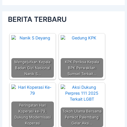
BERITA TERBARU
Mengejutkan Kepala
KPK Periksa Kepala
Badan Gizi Nasional
BPK Perwakilan
Nanik S…
Sumsel Terkait…
Peringatan Hari
Koperasi ke-79,
Tokoh Ulama Bersama
Dukung Modernisasi
Pemkot Palembang
Koperasi
Gelar Aksi…