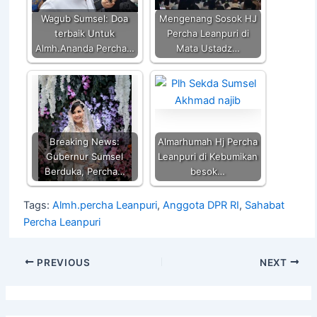
p
o
k
k
Wagub Sumsel: Doa
Mengenang Sosok HJ
terbaik Untuk
Percha Leanpuri di
Almh.Ananda Percha…
Mata Ustadz…
Breaking News:
Almarhumah Hj Percha
Gubernur Sumsel
Leanpuri di Kebumikan
Berduka, Percha…
besok…
Tags:
Almh.percha Leanpuri
,
Anggota DPR RI
,
Sahabat
Percha Leanpuri
PREVIOUS
NEXT