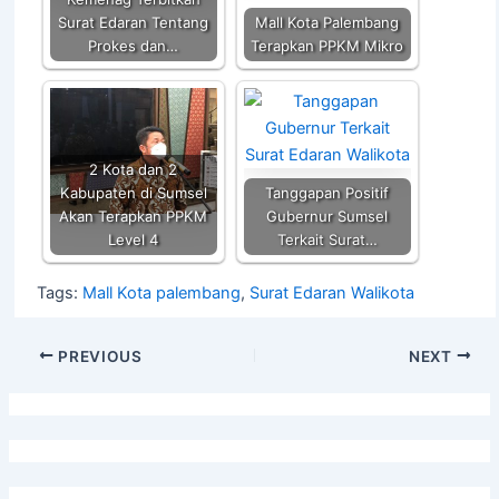
k
Surat Edaran Tentang
Mall Kota Palembang
Prokes dan…
Terapkan PPKM Mikro
2 Kota dan 2
Kabupaten di Sumsel
Tanggapan Positif
Akan Terapkan PPKM
Gubernur Sumsel
Level 4
Terkait Surat…
Tags:
Mall Kota palembang
,
Surat Edaran Walikota
PREVIOUS
NEXT