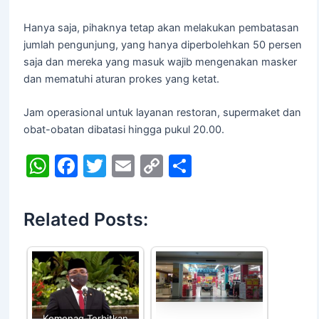
Hanya saja, pihaknya tetap akan melakukan pembatasan
jumlah pengunjung, yang hanya diperbolehkan 50 persen
saja dan mereka yang masuk wajib mengenakan masker
dan mematuhi aturan prokes yang ketat.
Jam operasional untuk layanan restoran, supermaket dan
obat-obatan dibatasi hingga pukul 20.00.
W
F
T
E
C
S
h
a
w
m
o
h
at
c
itt
ai
p
ar
Related Posts:
s
e
er
l
y
e
A
b
Li
p
o
n
p
o
k
Kemenag Terbitkan