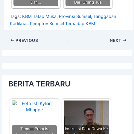
Dan…
Dari Orang Tua
Tags:
KBM Tatap Muka
,
Provinsi Sumsel
,
Tanggapan
Kadiknas Pemprov Sumsel Terhadap KBM
PREVIOUS
NEXT
BERITA TERBARU
Timnas Prancis
Instruksi Ratu Dewa Ke