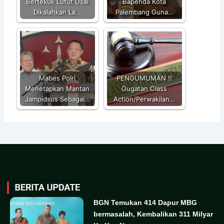
Bertekuk Lutut Usai
Bapenda Kota
Dikalahkan La…
Palembang Guna…
Mabes Polri
PENGUMUMAN !!
Menetapkan Mantan
Gugatan Class
Jampidsus Sebagai…
Action/Perwakilan…
BGN Temukan 414 Dapur MBG
bermasalah, Kembalikan 311 Milyar