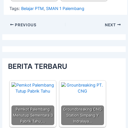
Tags:
Belajar PTM
,
SMAN 1 Palembang
PREVIOUS
NEXT
BERITA TERBARU
Pemkot Palembang
Groundbreaking CNG
Menutup Sementara 3
Station Simpang Y
Pabrik Tahu,…
Indralaya…