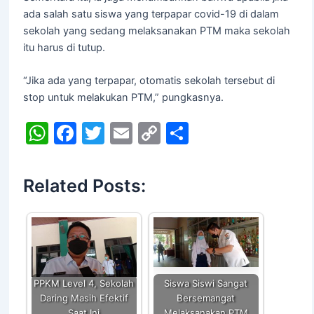
ada salah satu siswa yang terpapar covid-19 di dalam
sekolah yang sedang melaksanakan PTM maka sekolah
itu harus di tutup.
“Jika ada yang terpapar, otomatis sekolah tersebut di
stop untuk melakukan PTM,” pungkasnya.
W
F
T
E
C
S
h
a
w
m
o
h
at
c
itt
ai
p
ar
Related Posts:
s
e
er
l
y
e
A
b
Li
p
o
n
p
o
k
k
PPKM Level 4, Sekolah
Siswa Siswi Sangat
Daring Masih Efektif
Bersemangat
Saat Ini
Melaksanakan PTM