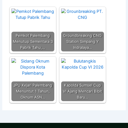
Pemkot Palembang
Groundbreaking CNG
Menutup Sementara 3
Station Simpang Y
Pabrik Tahu,…
Indralaya…
JPU Kejari Palembang
Kapolda Sumsel Cup
Menuntut 1 Tahun,
VI Ajang Mencari Bibit
Oknum ASN…
Baru…